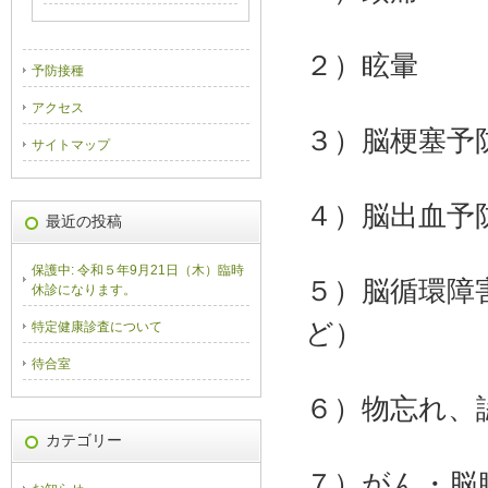
２）眩暈
予防接種
アクセス
３）脳梗塞予
サイトマップ
４）脳出血予
最近の投稿
保護中: 令和５年9月21日（木）臨時
５）脳循環障
休診になります。
ど）
特定健康診査について
待合室
６）物忘れ、
カテゴリー
７）がん・脳